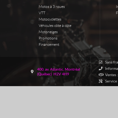
Motos à 3 roues
I
VTT
F
Motocyclettes
Véhicules côte à côte
Motoneiges
Promotions
Financement
C
M
Sans fra
o
a
Informa
400, av. Atlantic
,
Montréal
n
s
(Québec)
H2V 4H9
Ventes :
t
t
Service 
a
e
c
r
t
P
o
w
e
r