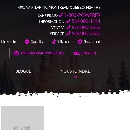
400, AV. ATLANTIC
,
MONTRÉAL
(QUÉBEC)
H2V 4H9
1-800-POWERFR
SANS FRAIS :
514 000-1111
INFORMATION :
514 000-2222
VENTES :
514 000-3333
SERVICE :
LinkedIn
Spotify
TikTok
Snapchat
SUIVEZ-NOUS
PROGRAMME PRIVILÈGES
ENGLISH
BLOGUE
NOUS JOINDRE