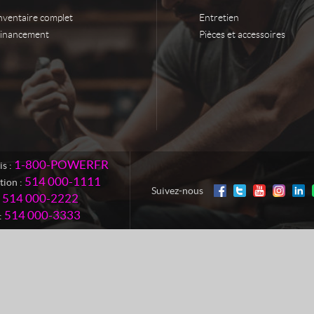
nventaire complet
Entretien
inancement
Pièces et accessoires
1-800-POWERFR
is :
514 000-1111
tion :
Suivez-nous
514 000-2222
514 000-3333
: