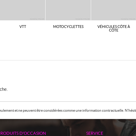
VTT
MOTOCYCLETTES
VÉHICULES CÔTE À
CÔTE
che.
f seulement et ne peuvent être considérées comme une information contractuelle. N'hésite
PRODUITS D'OCCASION
SERVICE