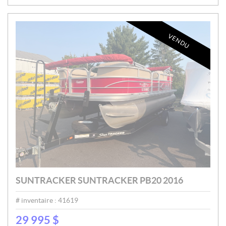
engine_make
:
Inventaire
VENDU
CHERCHER
SUNTRACKER SUNTRACKER PB20 2016
# inventaire :
41619
29 995
$
P