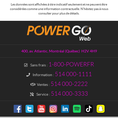
Les données sont affichées à titre indicatif seulement et ne peuvent être
considérées comme une information contractuelle. N'hésitez pas à nous
consulter pour plus de détails.
C
M
o
a
n
s
t
t
a
e
400, av. Atlantic
,
Montréal
(Québec)
H2V 4H9
c
r
t
P
1-800-POWERFR
Sans frais :
o
w
514 000-1111
Information :
e
514 000-2222
r
Ventes :
G
514 000-3333
Service :
o
S
o
l