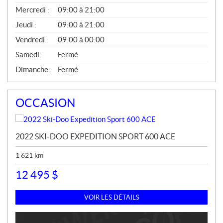
T
Mercredi :
09:00 à 21:00
E
S
Jeudi :
09:00 à 21:00
Vendredi :
09:00 à 00:00
Samedi :
Fermé
Dimanche :
Fermé
OCCASION
2022 SKI-DOO EXPEDITION SPORT 600 ACE
1 621
km
12 495
$
VOIR LES DÉTAILS