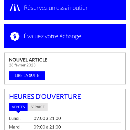
Réservez un essai routier
Évaluez votre échange
N
NOUVEL ARTICLE
O
28 février 2023
U
LIRE LA SUITE
V
E
L
HEURES D'OUVERTURE
L
E
VENTES
SERVICE
S
V
Lundi :
09:00 à 21:00
E
N
Mardi :
09:00 à 21:00