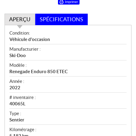
Imprimer
APERÇU
SPÉCIFICATIONS
A
Condition:
p
Véhicule d'occasion
e
Manufacturier :
r
Ski-Doo
ç
u
Modèle :
Renegade Enduro 850 ETEC
Année :
2022
# inventaire :
40065L
Type :
Sentier
Kilométrage :
5 182
km