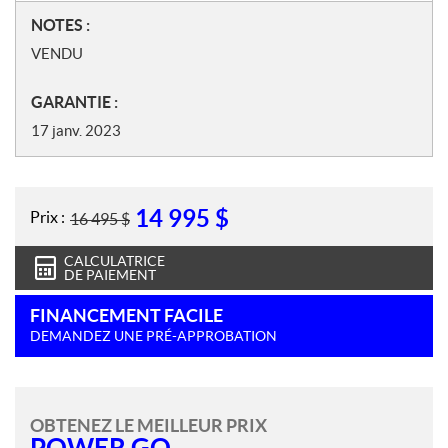
N
NOTES :
o
VENDU
t
e
GARANTIE :
s
17 janv. 2023
14 995
$
Prix :
16 495
$
CALCULATRICE
DE PAIEMENT
FINANCEMENT FACILE
DEMANDEZ UNE PRÉ-APPROBATION
OBTENEZ LE MEILLEUR PRIX
POWER GO