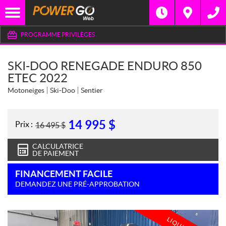
PROGRAMME PRIVILÈGES
SKI-DOO RENEGADE ENDURO 850
ETEC 2022
Motoneiges
Ski-Doo
Sentier
14 995
$
Prix :
16 495
$
CALCULATRICE
DE PAIEMENT
FINANCEMENT FACILE
DEMANDEZ UNE PRÉ-APPROBATION