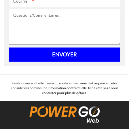
Courriel :
*
Questions/Commentaires :
ENVOYER
Les données sont affichées à titre indicatif seulement et ne peuvent être
considérées comme une information contractuelle. N'hésitez pas à nous
consulter pour plus de détails.
C
M
o
a
n
s
t
t